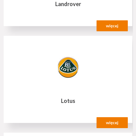
Landrover
więcej
Lotus
więcej